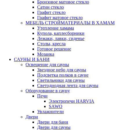
Бронзовое матовое стекло
Сатин стекло
Графит стекло
Графит матовое стекло
МЕБЕЛЬ СТРОЙМАТЕРИАЛЫ В ХАМАМ
Утепление хамама
Купола, каплесборники
Лежаки, лавки, сиденье
Столы, кресла
Готовое решение
Мозаика
САУНЫ И БАНИ
Освещение для сауны
Звездное небо для сауны
Подсветка полков в сауне
Светильники для сауны
Светодиодная лента для сауны
Оборудование в сауну
Печи
Электропечи HARVIA
SAWO
Увлажнители
Двери
Двери для бани
Двери для сауны