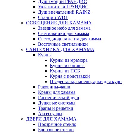
Душ эмоций ГРАНДИС
Увлажнители ГРАНДИС
Душ впечатлений RAINZ
Станции WDT
ОСВЕЩЕНИЕ ДЛЯ ХАМАМА
Звездное небо для хамама
Светильники для хамама
Светодиодная лента для хамма
Восточные светильники
САНТЕХНИКА ДЛЯ ХАМАМА
Курны
Курны из мрамора
Курны из оникса
Курны из ПСБ
Курна с подставкой
Пьедесталы, панели, арки для курн
Раковины-чаши
Краны для хамама
Гигиенический душ
Душевые системы
Трапы и решетки
Аксессуары
ДВЕРИ ДЛЯ ХАМАМА
Прозрачное стекло
Бронзовое стекло