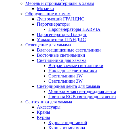
Мебель и стройматериалы в хамам
Мозаика
Оборудование в хамам
Душ эмоций ГРАНДИС
Парогенераторы
Парогенераторы HARVIA
Парогенераторы Грандис
Увлажнители ГРАНДИС
Освещение для хамама
Влагозащищенные светильники
Восточные светильники
Светильники для хамама
Встраиваемые светильники
Накладные светильники
Светильники 1W
Светильники 3W
Светодиодная лента для хамама
Монохромная светодиодная лента
Цветная RGB светодиодная лента
Сантехника для хамама
Аксессуары
Краны
Курны
Курна с подставкой
Курны из мрамора