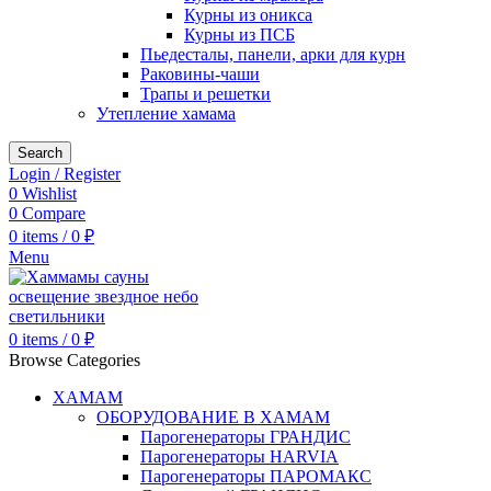
Курны из оникса
Курны из ПСБ
Пьедесталы, панели, арки для курн
Раковины-чаши
Трапы и решетки
Утепление хамама
Search
Login / Register
0
Wishlist
0
Compare
0
items
/
0
₽
Menu
0
items
/
0
₽
Browse Categories
ХАМАМ
ОБОРУДОВАНИЕ В ХАМАМ
Парогенераторы ГРАНДИС
Парогенераторы HARVIA
Парогенераторы ПАРОМАКС