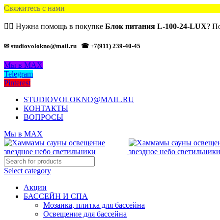
Свяжитесь с нами
🙋‍♂️ Нужна помощь в покупке
Блок питания L-100-24-LUX
? П
✉ studiovolokno@mail.ru
☎ +7(911) 239-40-45
Мы в MAX
Telegram
Pinterest
STUDIOVOLOKNO@MAIL.RU
КОНТАКТЫ
ВОПРОСЫ
Мы в MAX
Select category
Акции
БАССЕЙН И СПА
Мозаика, плитка для бассейна
Освещение для бассейна