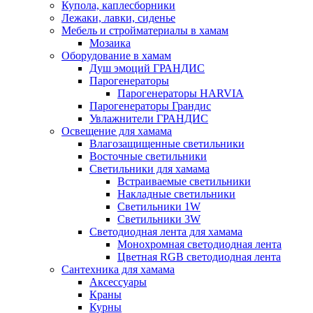
Купола, каплесборники
Лежаки, лавки, сиденье
Мебель и стройматериалы в хамам
Мозаика
Оборудование в хамам
Душ эмоций ГРАНДИС
Парогенераторы
Парогенераторы HARVIA
Парогенераторы Грандис
Увлажнители ГРАНДИС
Освещение для хамама
Влагозащищенные светильники
Восточные светильники
Светильники для хамама
Встраиваемые светильники
Накладные светильники
Светильники 1W
Светильники 3W
Светодиодная лента для хамама
Монохромная светодиодная лента
Цветная RGB светодиодная лента
Сантехника для хамама
Аксессуары
Краны
Курны