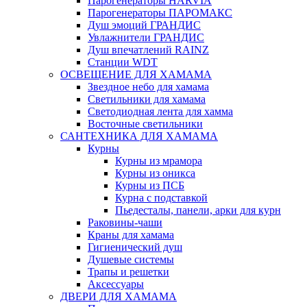
Парогенераторы HARVIA
Парогенераторы ПАРОМАКС
Душ эмоций ГРАНДИС
Увлажнители ГРАНДИС
Душ впечатлений RAINZ
Станции WDT
ОСВЕЩЕНИЕ ДЛЯ ХАМАМА
Звездное небо для хамама
Светильники для хамама
Светодиодная лента для хамма
Восточные светильники
САНТЕХНИКА ДЛЯ ХАМАМА
Курны
Курны из мрамора
Курны из оникса
Курны из ПСБ
Курна с подставкой
Пьедесталы, панели, арки для курн
Раковины-чаши
Краны для хамама
Гигиенический душ
Душевые системы
Трапы и решетки
Аксессуары
ДВЕРИ ДЛЯ ХАМАМА