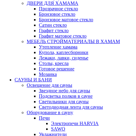
ДВЕРИ ДЛЯ ХАМАМА
Прозрачное стекло
Бронзовое стекло
Бронзовое матовое стекло
Сатин стекло
Графит стекло
Графит матовое стекло
МЕБЕЛЬ СТРОЙМАТЕРИАЛЫ В ХАМАМ
Утепление хамама
Купола, каплесборники
Лежаки, лавки, сиденье
Столы, кресла
Готовое решение
Мозаика
САУНЫ И БАНИ
Освещение для сауны
Звездное небо для сауны
Подсветка полков в сауне
Светильники для сауны
Светодиодная лента для сауны
Оборудование в сауну
Печи
Электропечи HARVIA
SAWO
Увлажнители