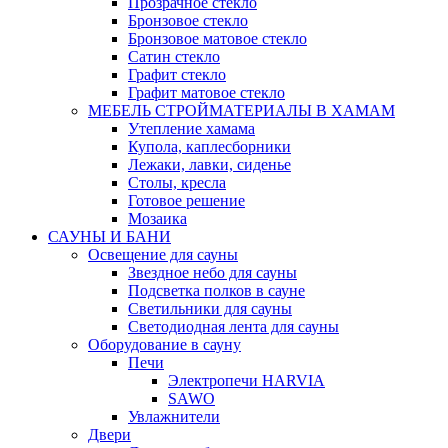
Прозрачное стекло
Бронзовое стекло
Бронзовое матовое стекло
Сатин стекло
Графит стекло
Графит матовое стекло
МЕБЕЛЬ СТРОЙМАТЕРИАЛЫ В ХАМАМ
Утепление хамама
Купола, каплесборники
Лежаки, лавки, сиденье
Столы, кресла
Готовое решение
Мозаика
САУНЫ И БАНИ
Освещение для сауны
Звездное небо для сауны
Подсветка полков в сауне
Светильники для сауны
Светодиодная лента для сауны
Оборудование в сауну
Печи
Электропечи HARVIA
SAWO
Увлажнители
Двери