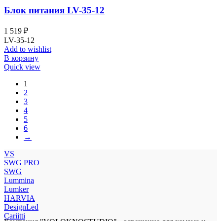
Блок питания LV-35-12
1 519
₽
LV-35-12
Add to wishlist
В корзину
Quick view
1
2
3
4
5
6
→
VS
SWG PRO
SWG
Lummina
Lumker
HARVIA
DesignLed
Cariitti