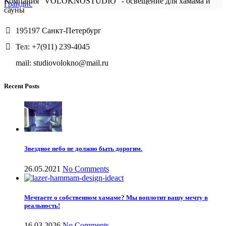
Компания "VOLOKNOSTUDIO" - освещение для хамама и
Грандис
сауны
195197 Санкт-Петербург
Тел: +7(911) 239-4045
mail: studiovolokno@mail.ru
Recent Posts
Звездное небо не должно быть дорогим.
26.05.2021
No Comments
Мечтаете о собственном хамаме? Мы воплотит вашу мечту в
реальность!
16.03.2026
No Comments