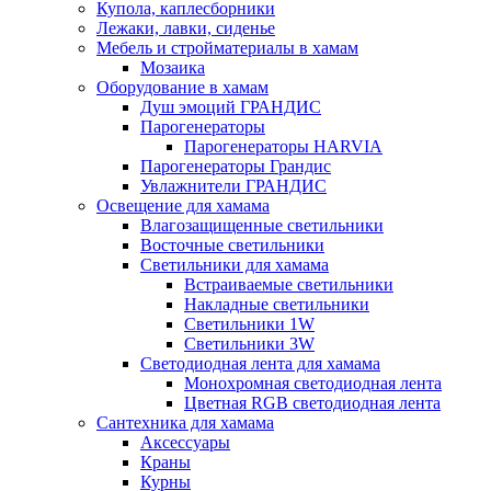
Купола, каплесборники
Лежаки, лавки, сиденье
Мебель и стройматериалы в хамам
Мозаика
Оборудование в хамам
Душ эмоций ГРАНДИС
Парогенераторы
Парогенераторы HARVIA
Парогенераторы Грандис
Увлажнители ГРАНДИС
Освещение для хамама
Влагозащищенные светильники
Восточные светильники
Светильники для хамама
Встраиваемые светильники
Накладные светильники
Светильники 1W
Светильники 3W
Светодиодная лента для хамама
Монохромная светодиодная лента
Цветная RGB светодиодная лента
Сантехника для хамама
Аксессуары
Краны
Курны