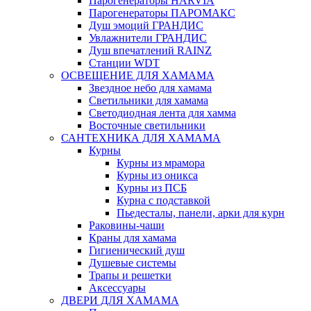
Парогенераторы HARVIA
Парогенераторы ПАРОМАКС
Душ эмоций ГРАНДИС
Увлажнители ГРАНДИС
Душ впечатлений RAINZ
Станции WDT
ОСВЕЩЕНИЕ ДЛЯ ХАМАМА
Звездное небо для хамама
Светильники для хамама
Светодиодная лента для хамма
Восточные светильники
САНТЕХНИКА ДЛЯ ХАМАМА
Курны
Курны из мрамора
Курны из оникса
Курны из ПСБ
Курна с подставкой
Пьедесталы, панели, арки для курн
Раковины-чаши
Краны для хамама
Гигиенический душ
Душевые системы
Трапы и решетки
Аксессуары
ДВЕРИ ДЛЯ ХАМАМА