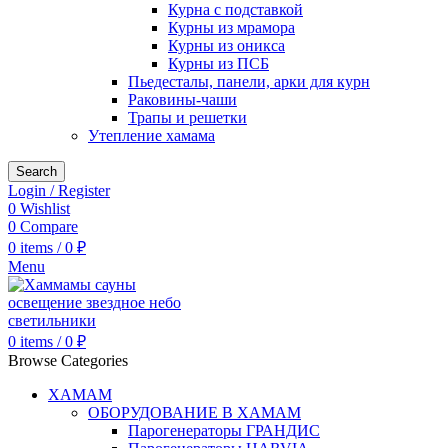
Курна с подставкой
Курны из мрамора
Курны из оникса
Курны из ПСБ
Пьедесталы, панели, арки для курн
Раковины-чаши
Трапы и решетки
Утепление хамама
Search
Login / Register
0
Wishlist
0
Compare
0
items
/
0
₽
Menu
0
items
/
0
₽
Browse Categories
ХАМАМ
ОБОРУДОВАНИЕ В ХАМАМ
Парогенераторы ГРАНДИС