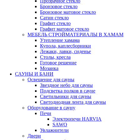
Прозрачное стекло
Бронзовое стекло
Бронзовое матовое стекло
Сатин стекло
Графит стекло
Графит матовое стекло
МЕБЕЛЬ СТРОЙМАТЕРИАЛЫ В ХАМАМ
Утепление хамама
Купола, каплесборники
Лежаки, лавки, сиденье
Столы, кресла
Готовое решение
Мозаика
САУНЫ И БАНИ
Освещение для сауны
Звездное небо для сауны
Подсветка полков в сауне
Светильники для сауны
Светодиодная лента для сауны
Оборудование в сауну
Печи
Электропечи HARVIA
SAWO
Увлажнители
Двери