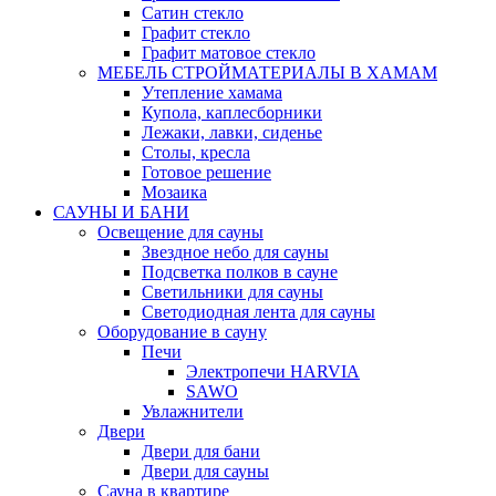
Сатин стекло
Графит стекло
Графит матовое стекло
МЕБЕЛЬ СТРОЙМАТЕРИАЛЫ В ХАМАМ
Утепление хамама
Купола, каплесборники
Лежаки, лавки, сиденье
Столы, кресла
Готовое решение
Мозаика
САУНЫ И БАНИ
Освещение для сауны
Звездное небо для сауны
Подсветка полков в сауне
Светильники для сауны
Светодиодная лента для сауны
Оборудование в сауну
Печи
Электропечи HARVIA
SAWO
Увлажнители
Двери
Двери для бани
Двери для сауны
Сауна в квартире