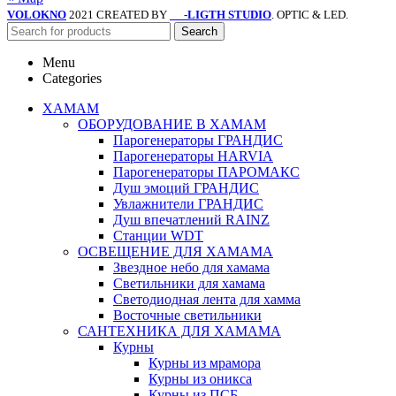
VOLOKNO
2021 CREATED BY
-LIGTH STUDIO
. OPTIC & LED.
SV
Search
Menu
Categories
ХАМАМ
ОБОРУДОВАНИЕ В ХАМАМ
Парогенераторы ГРАНДИС
Парогенераторы HARVIA
Парогенераторы ПАРОМАКС
Душ эмоций ГРАНДИС
Увлажнители ГРАНДИС
Душ впечатлений RAINZ
Станции WDT
ОСВЕЩЕНИЕ ДЛЯ ХАМАМА
Звездное небо для хамама
Светильники для хамама
Светодиодная лента для хамма
Восточные светильники
САНТЕХНИКА ДЛЯ ХАМАМА
Курны
Курны из мрамора
Курны из оникса
Курны из ПСБ