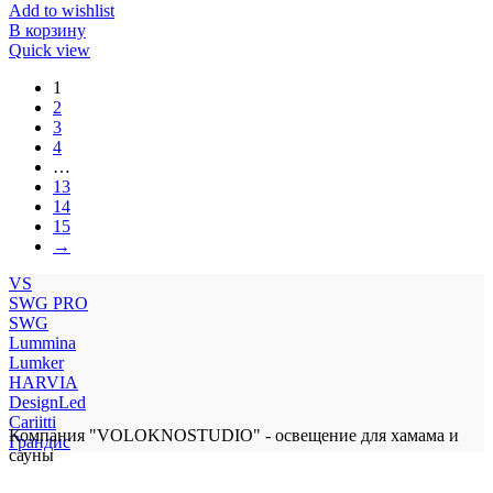
Add to wishlist
В корзину
Quick view
1
2
3
4
…
13
14
15
→
VS
SWG PRO
SWG
Lummina
Lumker
HARVIA
DesignLed
Cariitti
Компания "VOLOKNOSTUDIO" - освещение для хамама и
Грандис
сауны