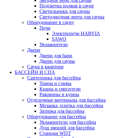
Звездное небо для сауны
Подсветка полков в сауне
Светильники для сауны
Светодиодная лента для сауны
Оборудование в сауну
Печи
Электропечи HARVIA
SAWO
Увлажнители
Двери
Двери для бани
Двери для сауны
Сауна в квартире
БАССЕЙН И СПА
Сантехника для бассейна
Трапы и сливы
Краны и смесители
Раковины и курны
Отделочные материалы для бассейна
Мозаика, плитка для бассейна
Затирка для бассейна
Оборудование для бассейна
Увлажнители для бассейна
Душ эмоций для бассейна
Станции WDT