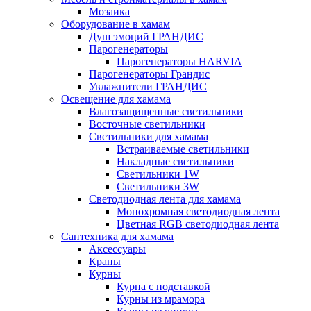
Мозаика
Оборудование в хамам
Душ эмоций ГРАНДИС
Парогенераторы
Парогенераторы HARVIA
Парогенераторы Грандис
Увлажнители ГРАНДИС
Освещение для хамама
Влагозащищенные светильники
Восточные светильники
Светильники для хамама
Встраиваемые светильники
Накладные светильники
Светильники 1W
Светильники 3W
Светодиодная лента для хамама
Монохромная светодиодная лента
Цветная RGB светодиодная лента
Сантехника для хамама
Аксессуары
Краны
Курны
Курна с подставкой
Курны из мрамора