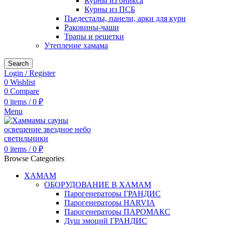
Курны из оникса
Курны из ПСБ
Пьедесталы, панели, арки для курн
Раковины-чаши
Трапы и решетки
Утепление хамама
Search
Login / Register
0
Wishlist
0
Compare
0
items
/
0
₽
Menu
0
items
/
0
₽
Browse Categories
ХАМАМ
ОБОРУДОВАНИЕ В ХАМАМ
Парогенераторы ГРАНДИС
Парогенераторы HARVIA
Парогенераторы ПАРОМАКС
Душ эмоций ГРАНДИС