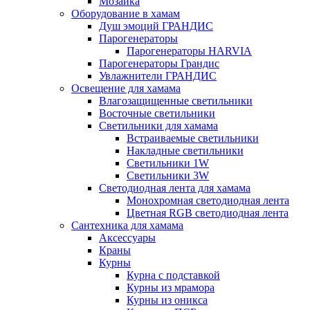
Мозаика
Оборудование в хамам
Душ эмоций ГРАНДИС
Парогенераторы
Парогенераторы HARVIA
Парогенераторы Грандис
Увлажнители ГРАНДИС
Освещение для хамама
Влагозащищенные светильники
Восточные светильники
Светильники для хамама
Встраиваемые светильники
Накладные светильники
Светильники 1W
Светильники 3W
Светодиодная лента для хамама
Монохромная светодиодная лента
Цветная RGB светодиодная лента
Сантехника для хамама
Аксессуары
Краны
Курны
Курна с подставкой
Курны из мрамора
Курны из оникса