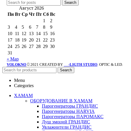
Search
Август 2026
Пн
Вт
Ср
Чт
Пт
Сб
Вс
1
2
3
4
5
6
7
8
9
10
11
12
13
14
15
16
17
18
19
20
21
22
23
24
25
26
27
28
29
30
31
« Мар
VOLOKNO
2021 CREATED BY
-LIGTH STUDIO
. OPTIC & LED.
SV
Search
Menu
Categories
ХАМАМ
ОБОРУДОВАНИЕ В ХАМАМ
Парогенераторы ГРАНДИС
Парогенераторы HARVIA
Парогенераторы ПАРОМАКС
Душ эмоций ГРАНДИС
Увлажнители ГРАНДИС