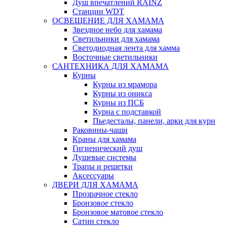
Душ впечатлений RAINZ
Станции WDT
ОСВЕЩЕНИЕ ДЛЯ ХАМАМА
Звездное небо для хамама
Светильники для хамама
Светодиодная лента для хамма
Восточные светильники
САНТЕХНИКА ДЛЯ ХАМАМА
Курны
Курны из мрамора
Курны из оникса
Курны из ПСБ
Курна с подставкой
Пьедесталы, панели, арки для курн
Раковины-чаши
Краны для хамама
Гигиенический душ
Душевые системы
Трапы и решетки
Аксессуары
ДВЕРИ ДЛЯ ХАМАМА
Прозрачное стекло
Бронзовое стекло
Бронзовое матовое стекло
Сатин стекло