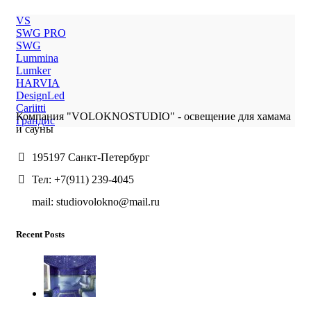
VS
SWG PRO
SWG
Lummina
Lumker
HARVIA
DesignLed
Cariitti
Компания "VOLOKNOSTUDIO" - освещение для хамама
Грандис
и сауны
195197 Санкт-Петербург
Тел: +7(911) 239-4045
mail: studiovolokno@mail.ru
Recent Posts