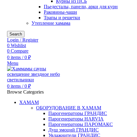
Курны из ПСБ
Пьедесталы, панели, арки для курн
Раковины-чаши
Трапы и решетки
Утепление хамама
Search
Login / Register
0
Wishlist
0
Compare
0
items
/
0
₽
Menu
0
items
/
0
₽
Browse Categories
ХАМАМ
ОБОРУДОВАНИЕ В ХАМАМ
Парогенераторы ГРАНДИС
Парогенераторы HARVIA
Парогенераторы ПАРОМАКС
Душ эмоций ГРАНДИС
Увлажнители ГРАНДИС