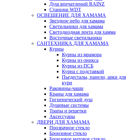
Душ впечатлений RAINZ
Станции WDT
ОСВЕЩЕНИЕ ДЛЯ ХАМАМА
Звездное небо для хамама
Светильники для хамама
Светодиодная лента для хамма
Восточные светильники
САНТЕХНИКА ДЛЯ ХАМАМА
Курны
Курны из мрамора
Курны из оникса
Курны из ПСБ
Курна с подставкой
Пьедесталы, панели, арки для
курн
Раковины-чаши
Краны для хамама
Гигиенический душ
Душевые системы
Трапы и решетки
Аксессуары
ДВЕРИ ДЛЯ ХАМАМА
Прозрачное стекло
Бронзовое стекло
Бронзовое матовое стекло