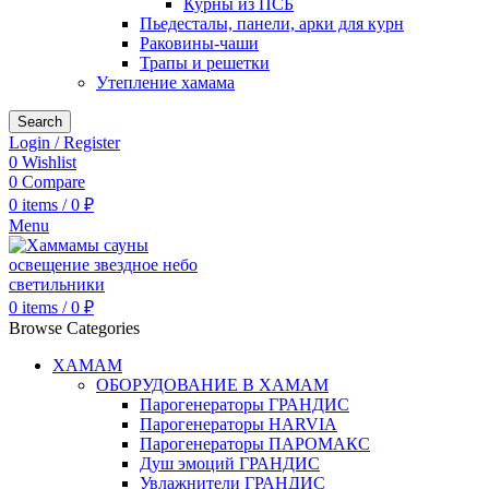
Курны из ПСБ
Пьедесталы, панели, арки для курн
Раковины-чаши
Трапы и решетки
Утепление хамама
Search
Login / Register
0
Wishlist
0
Compare
0
items
/
0
₽
Menu
0
items
/
0
₽
Browse Categories
ХАМАМ
ОБОРУДОВАНИЕ В ХАМАМ
Парогенераторы ГРАНДИС
Парогенераторы HARVIA
Парогенераторы ПАРОМАКС
Душ эмоций ГРАНДИС
Увлажнители ГРАНДИС