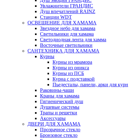
Душ эмоций ГРАНДИС
Увлажнители ГРАНДИС
Душ впечатлений RAINZ
Станции WDT
ОСВЕЩЕНИЕ ДЛЯ ХАМАМА
Звездное небо для хамама
Светильники для хамама
Светодиодная лента для хамма
Восточные светильники
САНТЕХНИКА ДЛЯ ХАМАМА
Курны
Курны из мрамора
Курны из оникса
Курны из ПСБ
Курна с подставкой
Пьедесталы, панели, арки для курн
Раковины-чаши
Краны для хамама
Гигиенический душ
Душевые системы
Трапы и решетки
Аксессуары
ДВЕРИ ДЛЯ ХАМАМА
Прозрачное стекло
Бронзовое стекло