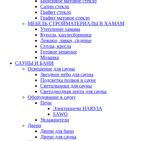
Бронзовое матовое стекло
Сатин стекло
Графит стекло
Графит матовое стекло
МЕБЕЛЬ СТРОЙМАТЕРИАЛЫ В ХАМАМ
Утепление хамама
Купола, каплесборники
Лежаки, лавки, сиденье
Столы, кресла
Готовое решение
Мозаика
САУНЫ И БАНИ
Освещение для сауны
Звездное небо для сауны
Подсветка полков в сауне
Светильники для сауны
Светодиодная лента для сауны
Оборудование в сауну
Печи
Электропечи HARVIA
SAWO
Увлажнители
Двери
Двери для бани
Двери для сауны