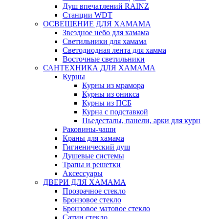
Душ впечатлений RAINZ
Станции WDT
ОСВЕЩЕНИЕ ДЛЯ ХАМАМА
Звездное небо для хамама
Светильники для хамама
Светодиодная лента для хамма
Восточные светильники
САНТЕХНИКА ДЛЯ ХАМАМА
Курны
Курны из мрамора
Курны из оникса
Курны из ПСБ
Курна с подставкой
Пьедесталы, панели, арки для курн
Раковины-чаши
Краны для хамама
Гигиенический душ
Душевые системы
Трапы и решетки
Аксессуары
ДВЕРИ ДЛЯ ХАМАМА
Прозрачное стекло
Бронзовое стекло
Бронзовое матовое стекло
Сатин стекло