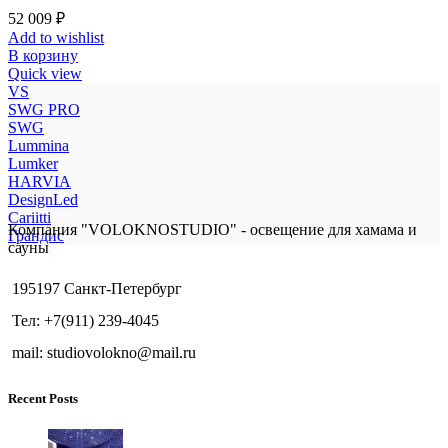
52 009
₽
Add to wishlist
В корзину
Quick view
VS
SWG PRO
SWG
Lummina
Lumker
HARVIA
DesignLed
Cariitti
Компания "VOLOKNOSTUDIO" - освещение для хамама и
Грандис
сауны
195197 Санкт-Петербург
Тел: +7(911) 239-4045
mail: studiovolokno@mail.ru
Recent Posts