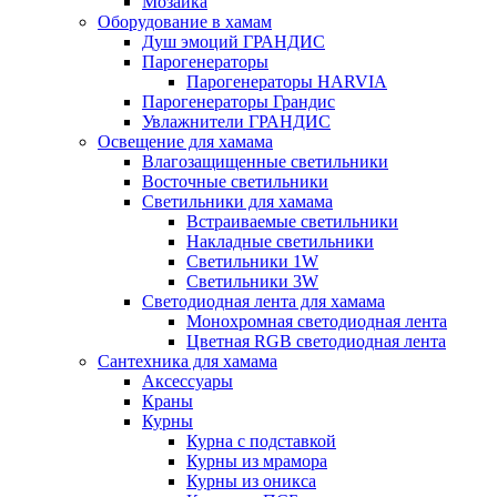
Мозаика
Оборудование в хамам
Душ эмоций ГРАНДИС
Парогенераторы
Парогенераторы HARVIA
Парогенераторы Грандис
Увлажнители ГРАНДИС
Освещение для хамама
Влагозащищенные светильники
Восточные светильники
Светильники для хамама
Встраиваемые светильники
Накладные светильники
Светильники 1W
Светильники 3W
Светодиодная лента для хамама
Монохромная светодиодная лента
Цветная RGB светодиодная лента
Сантехника для хамама
Аксессуары
Краны
Курны
Курна с подставкой
Курны из мрамора
Курны из оникса