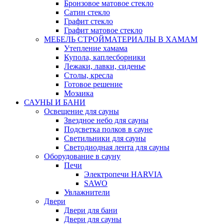
Бронзовое матовое стекло
Сатин стекло
Графит стекло
Графит матовое стекло
МЕБЕЛЬ СТРОЙМАТЕРИАЛЫ В ХАМАМ
Утепление хамама
Купола, каплесборники
Лежаки, лавки, сиденье
Столы, кресла
Готовое решение
Мозаика
САУНЫ И БАНИ
Освещение для сауны
Звездное небо для сауны
Подсветка полков в сауне
Светильники для сауны
Светодиодная лента для сауны
Оборудование в сауну
Печи
Электропечи HARVIA
SAWO
Увлажнители
Двери
Двери для бани
Двери для сауны