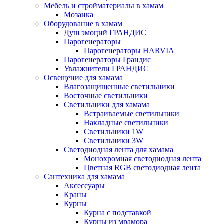
Мебель и стройматериалы в хамам
Мозаика
Оборудование в хамам
Душ эмоций ГРАНДИС
Парогенераторы
Парогенераторы HARVIA
Парогенераторы Грандис
Увлажнители ГРАНДИС
Освещение для хамама
Влагозащищенные светильники
Восточные светильники
Светильники для хамама
Встраиваемые светильники
Накладные светильники
Светильники 1W
Светильники 3W
Светодиодная лента для хамама
Монохромная светодиодная лента
Цветная RGB светодиодная лента
Сантехника для хамама
Аксессуары
Краны
Курны
Курна с подставкой
Курны из мрамора