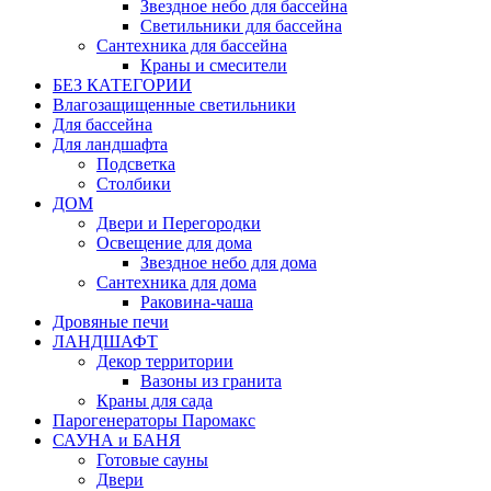
Звездное небо для бассейна
Светильники для бассейна
Сантехника для бассейна
Краны и смесители
БЕЗ КАТЕГОРИИ
Влагозащищенные светильники
Для бассейна
Для ландшафта
Подсветка
Столбики
ДОМ
Двери и Перегородки
Освещение для дома
Звездное небо для дома
Сантехника для дома
Раковина-чаша
Дровяные печи
ЛАНДШАФТ
Декор территории
Вазоны из гранита
Краны для сада
Парогенераторы Паромакс
САУНА и БАНЯ
Готовые сауны
Двери