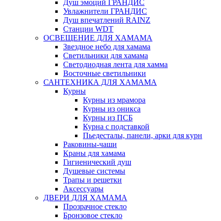
Душ эмоций ГРАНДИС
Увлажнители ГРАНДИС
Душ впечатлений RAINZ
Станции WDT
ОСВЕЩЕНИЕ ДЛЯ ХАМАМА
Звездное небо для хамама
Светильники для хамама
Светодиодная лента для хамма
Восточные светильники
САНТЕХНИКА ДЛЯ ХАМАМА
Курны
Курны из мрамора
Курны из оникса
Курны из ПСБ
Курна с подставкой
Пьедесталы, панели, арки для курн
Раковины-чаши
Краны для хамама
Гигиенический душ
Душевые системы
Трапы и решетки
Аксессуары
ДВЕРИ ДЛЯ ХАМАМА
Прозрачное стекло
Бронзовое стекло