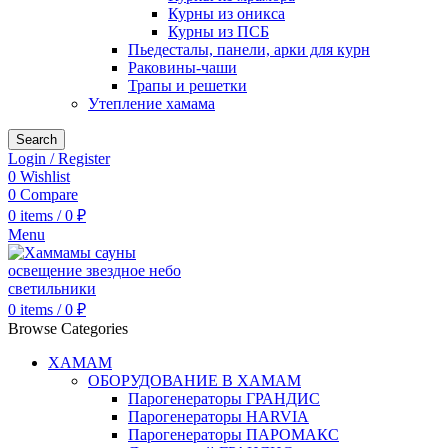
Курны из оникса
Курны из ПСБ
Пьедесталы, панели, арки для курн
Раковины-чаши
Трапы и решетки
Утепление хамама
Search
Login / Register
0
Wishlist
0
Compare
0
items
/
0
₽
Menu
0
items
/
0
₽
Browse Categories
ХАМАМ
ОБОРУДОВАНИЕ В ХАМАМ
Парогенераторы ГРАНДИС
Парогенераторы HARVIA
Парогенераторы ПАРОМАКС