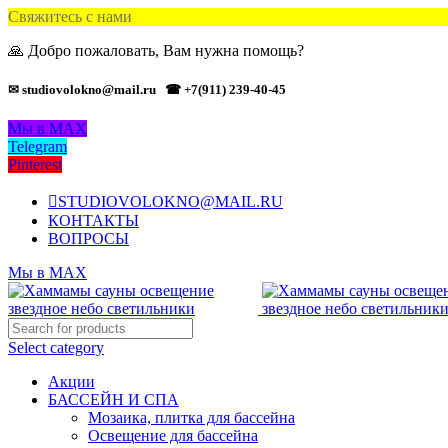
Свяжитесь с нами
🙏 Добро пожаловать, Вам нужна помощь?
✉ studiovolokno@mail.ru
☎ +7(911) 239-40-45
Мы в MAX
Telegram
Pinterest
STUDIOVOLOKNO@MAIL.RU
КОНТАКТЫ
ВОПРОСЫ
Мы в MAX
Select category
Акции
БАССЕЙН И СПА
Мозаика, плитка для бассейна
Освещение для бассейна