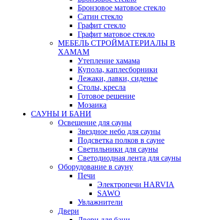
Бронзовое матовое стекло
Сатин стекло
Графит стекло
Графит матовое стекло
МЕБЕЛЬ СТРОЙМАТЕРИАЛЫ В
ХАМАМ
Утепление хамама
Купола, каплесборники
Лежаки, лавки, сиденье
Столы, кресла
Готовое решение
Мозаика
САУНЫ И БАНИ
Освещение для сауны
Звездное небо для сауны
Подсветка полков в сауне
Светильники для сауны
Светодиодная лента для сауны
Оборудование в сауну
Печи
Электропечи HARVIA
SAWO
Увлажнители
Двери
Двери для бани