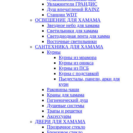
Увлажнители ГРАНДИС
Душ впечатлений RAINZ
Станции WDT
ОСВЕЩЕНИЕ ДЛЯ ХАМАМА
Звездное небо для хамама
Светильники для хамама
Светодиодная лента для хамма
Восточные светильники
САНТЕХНИКА ДЛЯ ХАМАМА
Курны
Курны из мрамора
Курны из оникса
Курны из ПСБ
Курна с подставкой
Пьедесталы, панели, арки для
курн
Раковины-чаши
Краны для хамама
Гигиенический душ
Душевые системы
Трапы и решетки
Аксессуары
ДВЕРИ ДЛЯ ХАМАМА
Прозрачное стекло
Бронзовое стекло