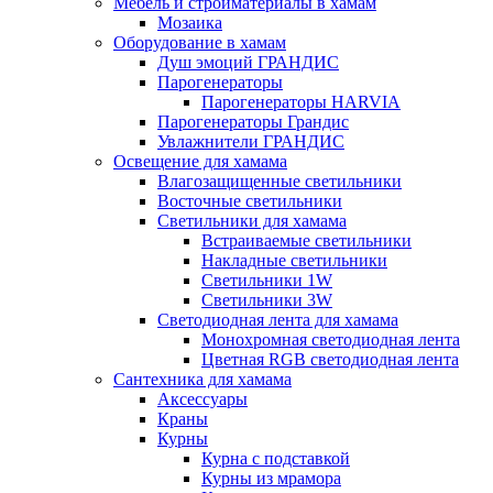
Мебель и стройматериалы в хамам
Мозаика
Оборудование в хамам
Душ эмоций ГРАНДИС
Парогенераторы
Парогенераторы HARVIA
Парогенераторы Грандис
Увлажнители ГРАНДИС
Освещение для хамама
Влагозащищенные светильники
Восточные светильники
Светильники для хамама
Встраиваемые светильники
Накладные светильники
Светильники 1W
Светильники 3W
Светодиодная лента для хамама
Монохромная светодиодная лента
Цветная RGB светодиодная лента
Сантехника для хамама
Аксессуары
Краны
Курны
Курна с подставкой
Курны из мрамора