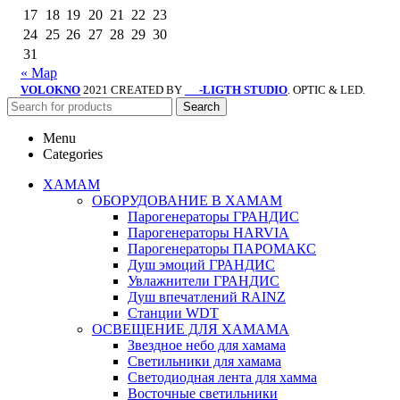
17
18
19
20
21
22
23
24
25
26
27
28
29
30
31
« Мар
VOLOKNO
2021 CREATED BY
-LIGTH STUDIO
. OPTIC & LED.
SV
Search
Menu
Categories
ХАМАМ
ОБОРУДОВАНИЕ В ХАМАМ
Парогенераторы ГРАНДИС
Парогенераторы HARVIA
Парогенераторы ПАРОМАКС
Душ эмоций ГРАНДИС
Увлажнители ГРАНДИС
Душ впечатлений RAINZ
Станции WDT
ОСВЕЩЕНИЕ ДЛЯ ХАМАМА
Звездное небо для хамама
Светильники для хамама
Светодиодная лента для хамма
Восточные светильники