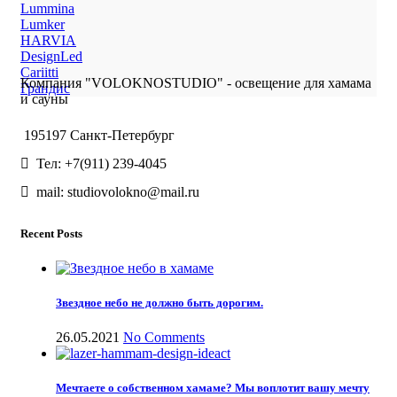
Lummina
Lumker
HARVIA
DesignLed
Cariitti
Компания "VOLOKNOSTUDIO" - освещение для хамама
Грандис
и сауны
195197 Санкт-Петербург
Тел: +7(911) 239-4045
mail: studiovolokno@mail.ru
Recent Posts
Звездное небо не должно быть дорогим.
26.05.2021
No Comments
Мечтаете о собственном хамаме? Мы воплотит вашу мечту