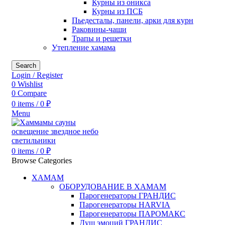
Курны из оникса
Курны из ПСБ
Пьедесталы, панели, арки для курн
Раковины-чаши
Трапы и решетки
Утепление хамама
Search
Login / Register
0
Wishlist
0
Compare
0
items
/
0
₽
Menu
0
items
/
0
₽
Browse Categories
ХАМАМ
ОБОРУДОВАНИЕ В ХАМАМ
Парогенераторы ГРАНДИС
Парогенераторы HARVIA
Парогенераторы ПАРОМАКС
Душ эмоций ГРАНДИС