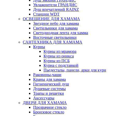
Душ эмоций ГРАНДИС
Увлажнители ГРАНДИС
Душ впечатлений RAINZ
Станции WDT
ОСВЕЩЕНИЕ ДЛЯ ХАМАМА
Звездное небо для хамама
Светильники для хамама
Светодиодная лента для хамма
Восточные светильники
САНТЕХНИКА ДЛЯ ХАМАМА
Курны
Курны из мрамора
Курны из оникса
Курны из ПСБ
Курна с подставкой
Пьедесталы, панели, арки для курн
Раковины-чаши
Краны для хамама
Гигиенический душ
Душевые системы
Трапы и решетки
Аксессуары
ДВЕРИ ДЛЯ ХАМАМА
Прозрачное стекло
Бронзовое стекло