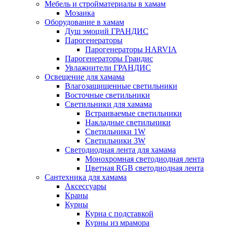
Мебель и стройматериалы в хамам
Мозаика
Оборудование в хамам
Душ эмоций ГРАНДИС
Парогенераторы
Парогенераторы HARVIA
Парогенераторы Грандис
Увлажнители ГРАНДИС
Освещение для хамама
Влагозащищенные светильники
Восточные светильники
Светильники для хамама
Встраиваемые светильники
Накладные светильники
Светильники 1W
Светильники 3W
Светодиодная лента для хамама
Монохромная светодиодная лента
Цветная RGB светодиодная лента
Сантехника для хамама
Аксессуары
Краны
Курны
Курна с подставкой
Курны из мрамора