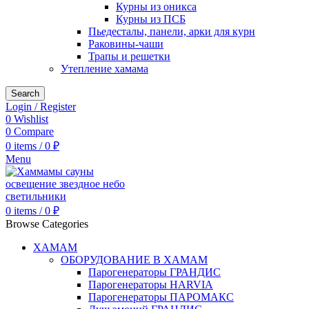
Курны из оникса
Курны из ПСБ
Пьедесталы, панели, арки для курн
Раковины-чаши
Трапы и решетки
Утепление хамама
Search
Login / Register
0
Wishlist
0
Compare
0
items
/
0
₽
Menu
0
items
/
0
₽
Browse Categories
ХАМАМ
ОБОРУДОВАНИЕ В ХАМАМ
Парогенераторы ГРАНДИС
Парогенераторы HARVIA
Парогенераторы ПАРОМАКС