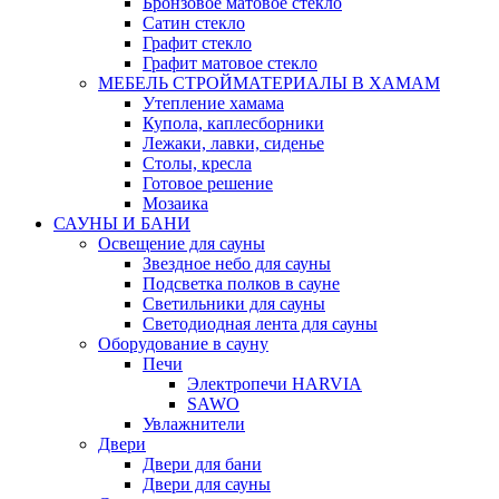
Бронзовое матовое стекло
Сатин стекло
Графит стекло
Графит матовое стекло
МЕБЕЛЬ СТРОЙМАТЕРИАЛЫ В ХАМАМ
Утепление хамама
Купола, каплесборники
Лежаки, лавки, сиденье
Столы, кресла
Готовое решение
Мозаика
САУНЫ И БАНИ
Освещение для сауны
Звездное небо для сауны
Подсветка полков в сауне
Светильники для сауны
Светодиодная лента для сауны
Оборудование в сауну
Печи
Электропечи HARVIA
SAWO
Увлажнители
Двери
Двери для бани
Двери для сауны