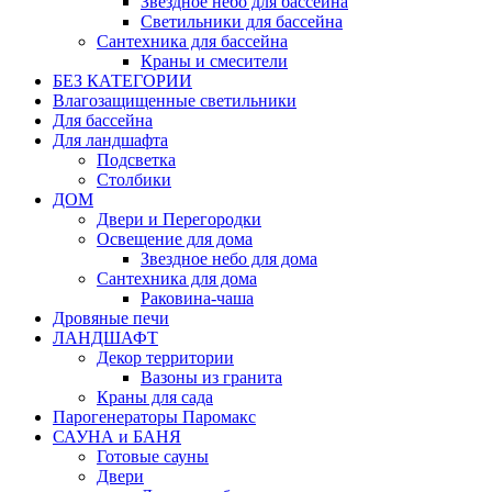
Звездное небо для бассейна
Светильники для бассейна
Сантехника для бассейна
Краны и смесители
БЕЗ КАТЕГОРИИ
Влагозащищенные светильники
Для бассейна
Для ландшафта
Подсветка
Столбики
ДОМ
Двери и Перегородки
Освещение для дома
Звездное небо для дома
Сантехника для дома
Раковина-чаша
Дровяные печи
ЛАНДШАФТ
Декор территории
Вазоны из гранита
Краны для сада
Парогенераторы Паромакс
САУНА и БАНЯ
Готовые сауны
Двери