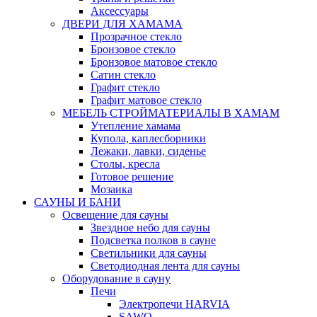
Аксессуары
ДВЕРИ ДЛЯ ХАМАМА
Прозрачное стекло
Бронзовое стекло
Бронзовое матовое стекло
Сатин стекло
Графит стекло
Графит матовое стекло
МЕБЕЛЬ СТРОЙМАТЕРИАЛЫ В ХАМАМ
Утепление хамама
Купола, каплесборники
Лежаки, лавки, сиденье
Столы, кресла
Готовое решение
Мозаика
САУНЫ И БАНИ
Освещение для сауны
Звездное небо для сауны
Подсветка полков в сауне
Светильники для сауны
Светодиодная лента для сауны
Оборудование в сауну
Печи
Электропечи HARVIA
SAWO