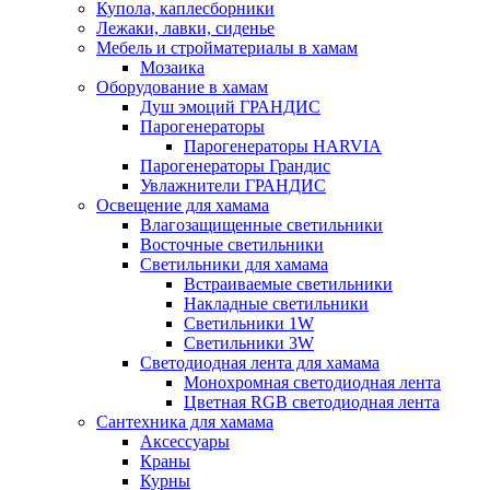
Купола, каплесборники
Лежаки, лавки, сиденье
Мебель и стройматериалы в хамам
Мозаика
Оборудование в хамам
Душ эмоций ГРАНДИС
Парогенераторы
Парогенераторы HARVIA
Парогенераторы Грандис
Увлажнители ГРАНДИС
Освещение для хамама
Влагозащищенные светильники
Восточные светильники
Светильники для хамама
Встраиваемые светильники
Накладные светильники
Светильники 1W
Светильники 3W
Светодиодная лента для хамама
Монохромная светодиодная лента
Цветная RGB светодиодная лента
Сантехника для хамама
Аксессуары
Краны
Курны