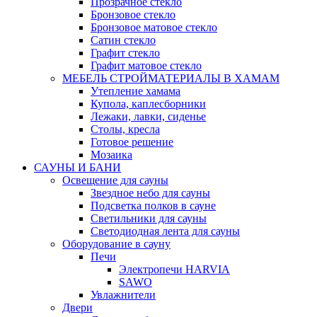
Прозрачное стекло
Бронзовое стекло
Бронзовое матовое стекло
Сатин стекло
Графит стекло
Графит матовое стекло
МЕБЕЛЬ СТРОЙМАТЕРИАЛЫ В ХАМАМ
Утепление хамама
Купола, каплесборники
Лежаки, лавки, сиденье
Столы, кресла
Готовое решение
Мозаика
САУНЫ И БАНИ
Освещение для сауны
Звездное небо для сауны
Подсветка полков в сауне
Светильники для сауны
Светодиодная лента для сауны
Оборудование в сауну
Печи
Электропечи HARVIA
SAWO
Увлажнители
Двери