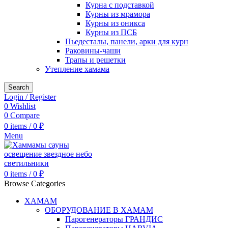
Курна с подставкой
Курны из мрамора
Курны из оникса
Курны из ПСБ
Пьедесталы, панели, арки для курн
Раковины-чаши
Трапы и решетки
Утепление хамама
Search
Login / Register
0
Wishlist
0
Compare
0
items
/
0
₽
Menu
0
items
/
0
₽
Browse Categories
ХАМАМ
ОБОРУДОВАНИЕ В ХАМАМ
Парогенераторы ГРАНДИС