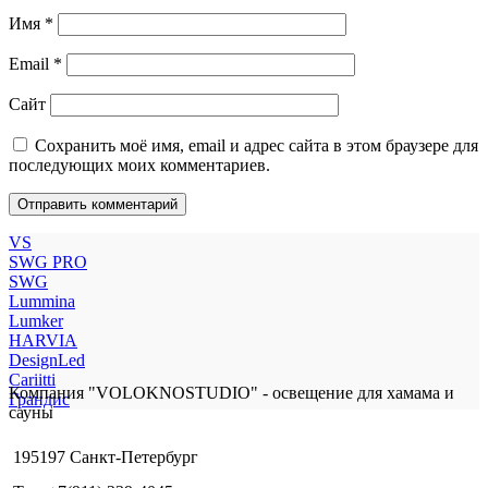
Имя
*
Email
*
Сайт
Сохранить моё имя, email и адрес сайта в этом браузере для
последующих моих комментариев.
VS
SWG PRO
SWG
Lummina
Lumker
HARVIA
DesignLed
Cariitti
Компания "VOLOKNOSTUDIO" - освещение для хамама и
Грандис
сауны
195197 Санкт-Петербург