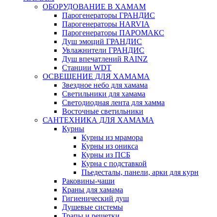
ОБОРУДОВАНИЕ В ХАМАМ
Парогенераторы ГРАНДИС
Парогенераторы HARVIA
Парогенераторы ПАРОМАКС
Душ эмоций ГРАНДИС
Увлажнители ГРАНДИС
Душ впечатлений RAINZ
Станции WDT
ОСВЕЩЕНИЕ ДЛЯ ХАМАМА
Звездное небо для хамама
Светильники для хамама
Светодиодная лента для хамма
Восточные светильники
САНТЕХНИКА ДЛЯ ХАМАМА
Курны
Курны из мрамора
Курны из оникса
Курны из ПСБ
Курна с подставкой
Пьедесталы, панели, арки для курн
Раковины-чаши
Краны для хамама
Гигиенический душ
Душевые системы
Трапы и решетки