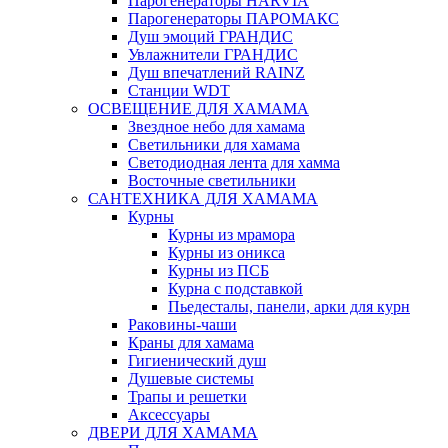
Парогенераторы HARVIA
Парогенераторы ПАРОМАКС
Душ эмоций ГРАНДИС
Увлажнители ГРАНДИС
Душ впечатлений RAINZ
Станции WDT
ОСВЕЩЕНИЕ ДЛЯ ХАМАМА
Звездное небо для хамама
Светильники для хамама
Светодиодная лента для хамма
Восточные светильники
САНТЕХНИКА ДЛЯ ХАМАМА
Курны
Курны из мрамора
Курны из оникса
Курны из ПСБ
Курна с подставкой
Пьедесталы, панели, арки для курн
Раковины-чаши
Краны для хамама
Гигиенический душ
Душевые системы
Трапы и решетки
Аксессуары
ДВЕРИ ДЛЯ ХАМАМА