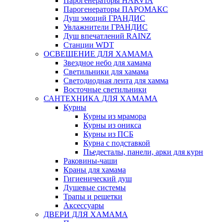
Парогенераторы HARVIA
Парогенераторы ПАРОМАКС
Душ эмоций ГРАНДИС
Увлажнители ГРАНДИС
Душ впечатлений RAINZ
Станции WDT
ОСВЕЩЕНИЕ ДЛЯ ХАМАМА
Звездное небо для хамама
Светильники для хамама
Светодиодная лента для хамма
Восточные светильники
САНТЕХНИКА ДЛЯ ХАМАМА
Курны
Курны из мрамора
Курны из оникса
Курны из ПСБ
Курна с подставкой
Пьедесталы, панели, арки для курн
Раковины-чаши
Краны для хамама
Гигиенический душ
Душевые системы
Трапы и решетки
Аксессуары
ДВЕРИ ДЛЯ ХАМАМА