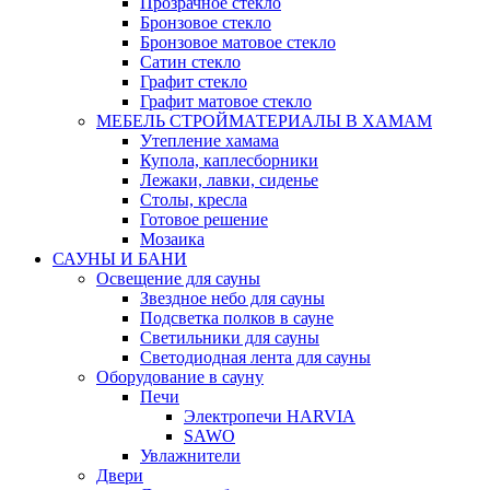
Прозрачное стекло
Бронзовое стекло
Бронзовое матовое стекло
Сатин стекло
Графит стекло
Графит матовое стекло
МЕБЕЛЬ СТРОЙМАТЕРИАЛЫ В ХАМАМ
Утепление хамама
Купола, каплесборники
Лежаки, лавки, сиденье
Столы, кресла
Готовое решение
Мозаика
САУНЫ И БАНИ
Освещение для сауны
Звездное небо для сауны
Подсветка полков в сауне
Светильники для сауны
Светодиодная лента для сауны
Оборудование в сауну
Печи
Электропечи HARVIA
SAWO
Увлажнители
Двери