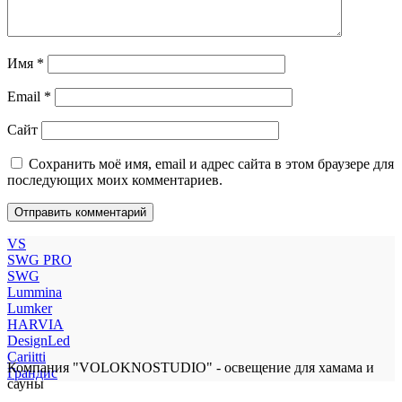
Имя
*
Email
*
Сайт
Сохранить моё имя, email и адрес сайта в этом браузере для
последующих моих комментариев.
VS
SWG PRO
SWG
Lummina
Lumker
HARVIA
DesignLed
Cariitti
Компания "VOLOKNOSTUDIO" - освещение для хамама и
Грандис
сауны