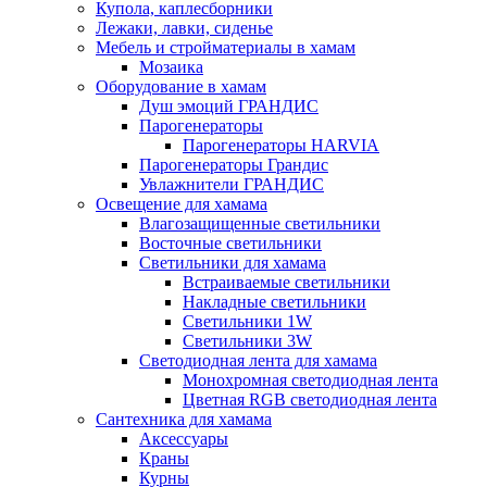
Купола, каплесборники
Лежаки, лавки, сиденье
Мебель и стройматериалы в хамам
Мозаика
Оборудование в хамам
Душ эмоций ГРАНДИС
Парогенераторы
Парогенераторы HARVIA
Парогенераторы Грандис
Увлажнители ГРАНДИС
Освещение для хамама
Влагозащищенные светильники
Восточные светильники
Светильники для хамама
Встраиваемые светильники
Накладные светильники
Светильники 1W
Светильники 3W
Светодиодная лента для хамама
Монохромная светодиодная лента
Цветная RGB светодиодная лента
Сантехника для хамама
Аксессуары
Краны
Курны