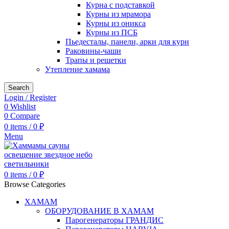
Курна с подставкой
Курны из мрамора
Курны из оникса
Курны из ПСБ
Пьедесталы, панели, арки для курн
Раковины-чаши
Трапы и решетки
Утепление хамама
Search
Login / Register
0
Wishlist
0
Compare
0
items
/
0
₽
Menu
0
items
/
0
₽
Browse Categories
ХАМАМ
ОБОРУДОВАНИЕ В ХАМАМ
Парогенераторы ГРАНДИС